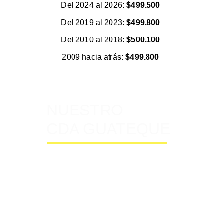
Del 2024 al 2026: 
$499.500
Del 2019 al 2023: 
$499.800
Del 2010 al 2018: 
$500.100
2009 hacia atrás: 
$499.800
NUESTRO
CDA GUATEQUE
Somos una empresa dedicada a la 
prestación de servicios de 
revisión 
técnico mecánica
 obligatoria para 
vehículos particulares o públicos 
livianos, vehículos particulares o 