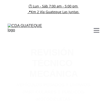
🕐 Lun - Sáb 7:00 am - 5:00 pm 
📍Km 2 Vía Guateque Las Juntas 
REVISIÓN 
TÉCNICO 
MECÁNICA
-VEHÍCULOS PESADOS Y LIVIANOS-
-PARTICULARES Y PÚBLICOS-
-MOTOCICLETAS-