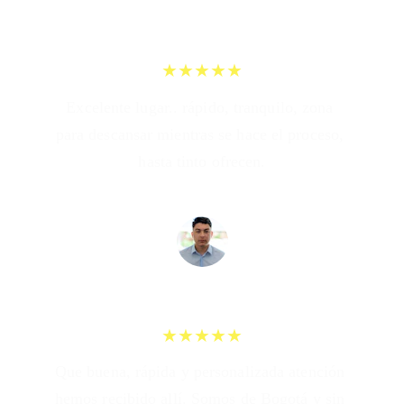
★★★★★
Excelente lugar.. rápido, tranquilo, zona 
para descansar mientras se hace el proceso, 
hasta tinto ofrecen.
Luis Carlos
★★★★★
Que buena, rápida y personalizada atención 
hemos recibido allí. Somos de Bogotá y sin 