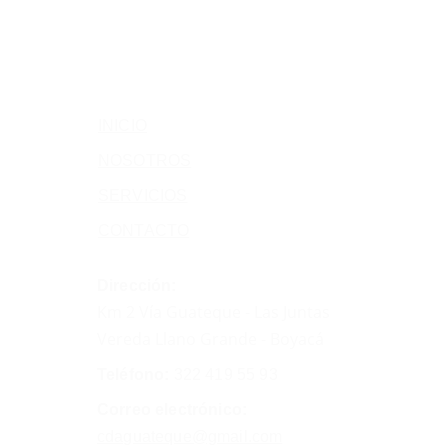
INICIO
NOSOTROS
SERVICIOS
CONTACTO
Dirección:
Km 2 Vía Guateque - Las Juntas 
Vereda Llano Grande - Boyacá
Teléfono:
322 419 55 93
Correo electrónico:
cdaguateque@gmail.com